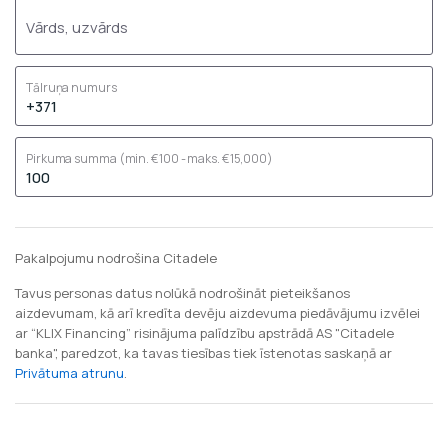
Vārds, uzvārds
Tālruņa numurs
Pirkuma summa
(min. €100 - maks. €15,000)
Pakalpojumu nodrošina Citadele
Tavus personas datus nolūkā nodrošināt pieteikšanos
aizdevumam, kā arī kredīta devēju aizdevuma piedāvājumu izvēlei
ar “KLIX Financing” risinājuma palīdzību apstrādā AS "Citadele
banka", paredzot, ka tavas tiesības tiek īstenotas saskaņā ar
Privātuma atrunu
.