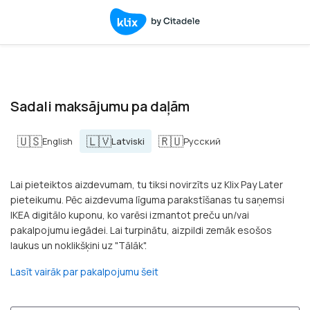
Sadali maksājumu pa daļām
🇺🇸
🇱🇻
🇷🇺
English
Latviski
Русский
Lai pieteiktos aizdevumam, tu tiksi novirzīts uz Klix Pay Later
pieteikumu. Pēc aizdevuma līguma parakstīšanas tu saņemsi
IKEA digitālo kuponu, ko varēsi izmantot preču un/vai
pakalpojumu iegādei. Lai turpinātu, aizpildi zemāk esošos
laukus un noklikšķini uz "Tālāk".
Lasīt vairāk par pakalpojumu šeit