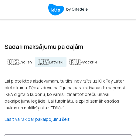
Sadali maksājumu pa daļām
🇺🇸
🇱🇻
🇷🇺
English
Latviski
Русский
Lai pieteiktos aizdevumam, tu tiksi novirzīts uz Klix Pay Later
pieteikumu. Pēc aizdevuma līguma parakstīšanas tu saņemsi
IKEA digitālo kuponu, ko varēsi izmantot preču un/vai
pakalpojumu iegādei. Lai turpinātu, aizpildi zemāk esošos
laukus un noklikšķini uz "Tālāk".
Lasīt vairāk par pakalpojumu šeit