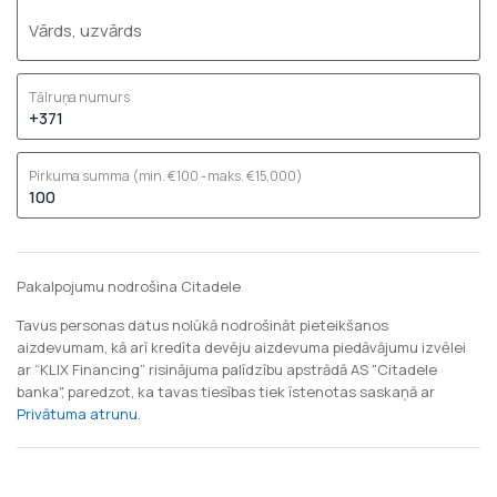
Vārds, uzvārds
Tālruņa numurs
Pirkuma summa
(min. €100 - maks. €15,000)
Pakalpojumu nodrošina Citadele
Tavus personas datus nolūkā nodrošināt pieteikšanos
aizdevumam, kā arī kredīta devēju aizdevuma piedāvājumu izvēlei
ar “KLIX Financing” risinājuma palīdzību apstrādā AS "Citadele
banka", paredzot, ka tavas tiesības tiek īstenotas saskaņā ar
Privātuma atrunu
.